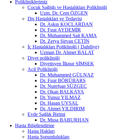
Polikliniklerimiz
Çocuk Sağlığı ve Hastalıkları Polikliniği
Uzm. Dr. Cem ÖZGEN
Diş Hastalıkları ve Tedavisi
Dt. Aşkın KOÇLARDAN
Dt. Fırat AYDEMİR
Dt. Muhammed Sait KAMA
Dt. Zerya Şirvan ÇETİN
İç Hastalıkları Polikliniği ( Dahiliye)
Uzman Dr. Ahmet BALAT
Diyet polikliniği
Diyetisyen İlknur ŞİMŞEK
Acil Polikliniği
Dr. Muhammed GÜLNAZ
Dr. Fırat BÖRÜBARS
Dr. Nurefşan SÜZGEÇ
Dr. Okan BALKAYA
Dr. Yunuz YILMAZ
Dr. Hasan UYSAL
Dr. Ahmet YILDIRIM
Evde Sağlık Birimi
Dr. Musa BABURHAN
Hasta Bilgilendirme
Hasta Hakları
Hasta Sorumlulukları