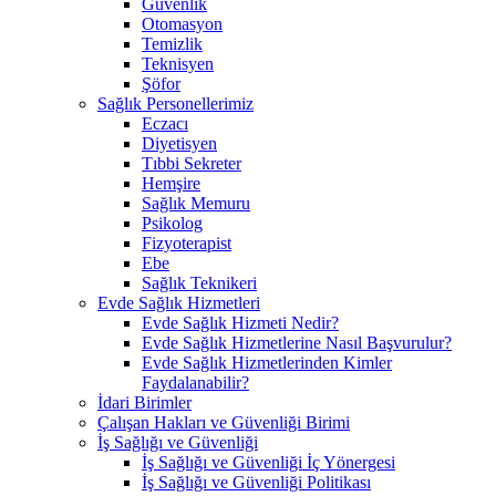
Güvenlik
Otomasyon
Temizlik
Teknisyen
Şöfor
Sağlık Personellerimiz
Eczacı
Diyetisyen
Tıbbi Sekreter
Hemşire
Sağlık Memuru
Psikolog
Fizyoterapist
Ebe
Sağlık Teknikeri
Evde Sağlık Hizmetleri
Evde Sağlık Hizmeti Nedir?
Evde Sağlık Hizmetlerine Nasıl Başvurulur?
Evde Sağlık Hizmetlerinden Kimler
Faydalanabilir?
İdari Birimler
Çalışan Hakları ve Güvenliği Birimi
İş Sağlığı ve Güvenliği
İş Sağlığı ve Güvenliği İç Yönergesi
İş Sağlığı ve Güvenliği Politikası