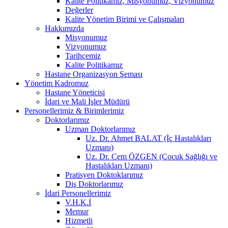
Kalite Politikamız, Misyonumuz, Vizyonumuz
Değerler
Kalite Yönetim Birimi ve Çalışmaları
Hakkımızda
Misyonumuz
Vizyonumuz
Tarihçemiz
Kalite Politikamız
Hastane Organizasyon Şeması
Yönetim Kadromuz
Hastane Yöneticisi
İdari ve Mali İşler Müdürü
Personellerimiz & Birimlerimiz
Doktorlarımız
Uzman Doktorlarımız
Uz. Dr. Ahmet BALAT (İç Hastalıkları
Uzmanı)
Uz. Dr. Cem ÖZGEN (Çocuk Sağlığı ve
Hastalıkları Uzmanı)
Pratisyen Doktoklarımız
Diş Doktorlarımız
İdari Personellerimiz
V.H.K.İ
Memur
Hizmetli