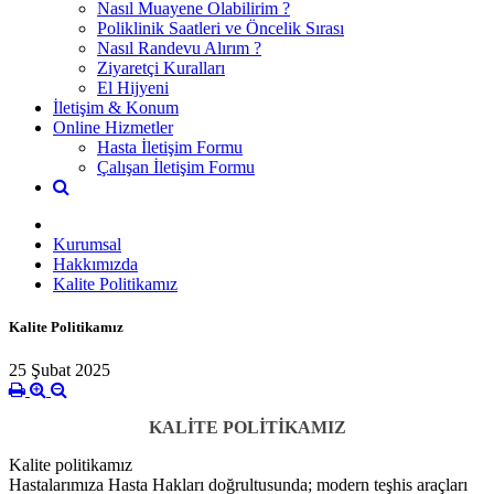
Nasıl Muayene Olabilirim ?
Poliklinik Saatleri ve Öncelik Sırası
Nasıl Randevu Alırım ?
Ziyaretçi Kuralları
El Hijyeni
İletişim & Konum
Online Hizmetler
Hasta İletişim Formu
Çalışan İletişim Formu
Kurumsal
Hakkımızda
Kalite Politikamız
Kalite Politikamız
25 Şubat 2025
KALİTE POLİTİKAMIZ
Kalite politikamız
Hastalarımıza Hasta Hakları doğrultusunda; modern teşhis araçları