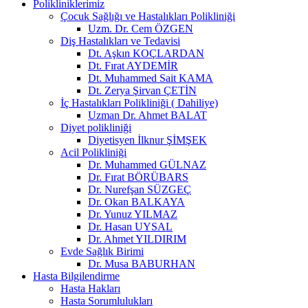
Polikliniklerimiz
Çocuk Sağlığı ve Hastalıkları Polikliniği
Uzm. Dr. Cem ÖZGEN
Diş Hastalıkları ve Tedavisi
Dt. Aşkın KOÇLARDAN
Dt. Fırat AYDEMİR
Dt. Muhammed Sait KAMA
Dt. Zerya Şirvan ÇETİN
İç Hastalıkları Polikliniği ( Dahiliye)
Uzman Dr. Ahmet BALAT
Diyet polikliniği
Diyetisyen İlknur ŞİMŞEK
Acil Polikliniği
Dr. Muhammed GÜLNAZ
Dr. Fırat BÖRÜBARS
Dr. Nurefşan SÜZGEÇ
Dr. Okan BALKAYA
Dr. Yunuz YILMAZ
Dr. Hasan UYSAL
Dr. Ahmet YILDIRIM
Evde Sağlık Birimi
Dr. Musa BABURHAN
Hasta Bilgilendirme
Hasta Hakları
Hasta Sorumlulukları