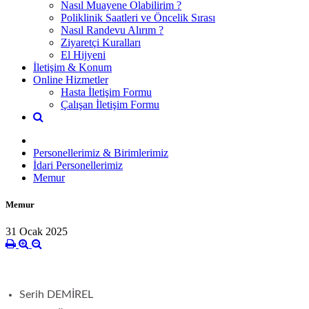
Nasıl Muayene Olabilirim ?
Poliklinik Saatleri ve Öncelik Sırası
Nasıl Randevu Alırım ?
Ziyaretçi Kuralları
El Hijyeni
İletişim & Konum
Online Hizmetler
Hasta İletişim Formu
Çalışan İletişim Formu
Personellerimiz & Birimlerimiz
İdari Personellerimiz
Memur
Memur
31 Ocak 2025
Serih DEMİREL