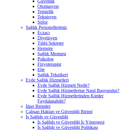
Güvenlik
Otomasyon
Temizlik
Teknisyen
Şöfor
Sağlık Personellerimiz
Eczacı
Diyetisyen
Tıbbi Sekreter
Hemşire
Sağlık Memuru
Psikolog
Fizyoterapist
Ebe
Sağlık Teknikeri
Evde Sağlık Hizmetleri
Evde Sağlık Hizmeti Nedir?
Evde Sağlık Hizmetlerine Nasıl Başvurulur?
Evde Sağlık Hizmetlerinden Kimler
Faydalanabilir?
İdari Birimler
Çalışan Hakları ve Güvenliği Birimi
İş Sağlığı ve Güvenliği
İş Sağlığı ve Güvenliği İç Yönergesi
İş Sağlığı ve Güvenliği Politikası