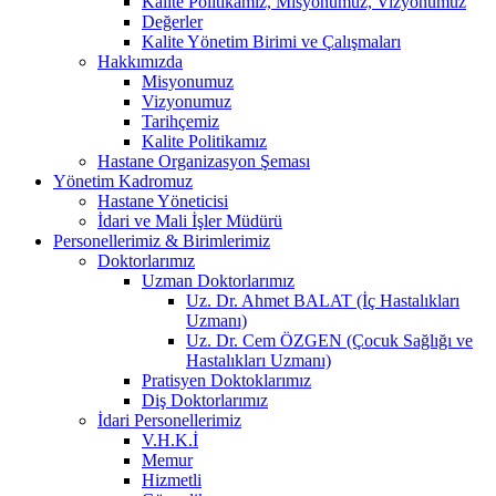
Kalite Politikamız, Misyonumuz, Vizyonumuz
Değerler
Kalite Yönetim Birimi ve Çalışmaları
Hakkımızda
Misyonumuz
Vizyonumuz
Tarihçemiz
Kalite Politikamız
Hastane Organizasyon Şeması
Yönetim Kadromuz
Hastane Yöneticisi
İdari ve Mali İşler Müdürü
Personellerimiz & Birimlerimiz
Doktorlarımız
Uzman Doktorlarımız
Uz. Dr. Ahmet BALAT (İç Hastalıkları
Uzmanı)
Uz. Dr. Cem ÖZGEN (Çocuk Sağlığı ve
Hastalıkları Uzmanı)
Pratisyen Doktoklarımız
Diş Doktorlarımız
İdari Personellerimiz
V.H.K.İ
Memur
Hizmetli