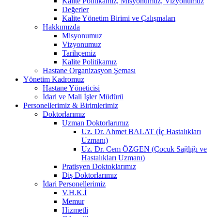
Kalite Politikamız, Misyonumuz, Vizyonumuz
Değerler
Kalite Yönetim Birimi ve Çalışmaları
Hakkımızda
Misyonumuz
Vizyonumuz
Tarihçemiz
Kalite Politikamız
Hastane Organizasyon Şeması
Yönetim Kadromuz
Hastane Yöneticisi
İdari ve Mali İşler Müdürü
Personellerimiz & Birimlerimiz
Doktorlarımız
Uzman Doktorlarımız
Uz. Dr. Ahmet BALAT (İç Hastalıkları
Uzmanı)
Uz. Dr. Cem ÖZGEN (Çocuk Sağlığı ve
Hastalıkları Uzmanı)
Pratisyen Doktoklarımız
Diş Doktorlarımız
İdari Personellerimiz
V.H.K.İ
Memur
Hizmetli