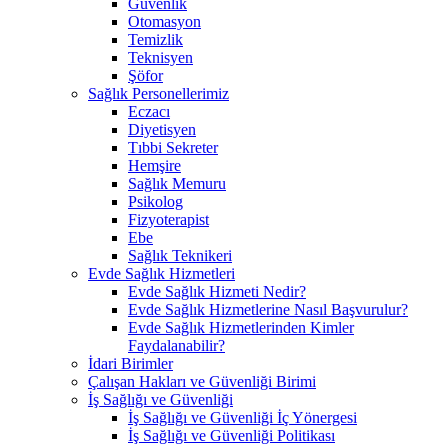
Güvenlik
Otomasyon
Temizlik
Teknisyen
Şöfor
Sağlık Personellerimiz
Eczacı
Diyetisyen
Tıbbi Sekreter
Hemşire
Sağlık Memuru
Psikolog
Fizyoterapist
Ebe
Sağlık Teknikeri
Evde Sağlık Hizmetleri
Evde Sağlık Hizmeti Nedir?
Evde Sağlık Hizmetlerine Nasıl Başvurulur?
Evde Sağlık Hizmetlerinden Kimler
Faydalanabilir?
İdari Birimler
Çalışan Hakları ve Güvenliği Birimi
İş Sağlığı ve Güvenliği
İş Sağlığı ve Güvenliği İç Yönergesi
İş Sağlığı ve Güvenliği Politikası