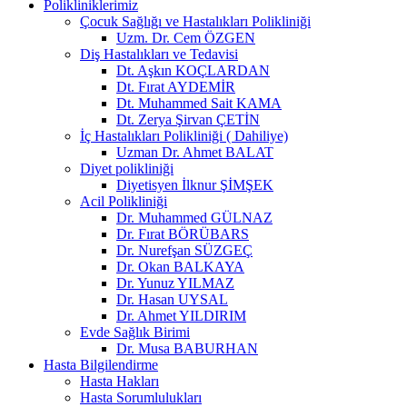
Polikliniklerimiz
Çocuk Sağlığı ve Hastalıkları Polikliniği
Uzm. Dr. Cem ÖZGEN
Diş Hastalıkları ve Tedavisi
Dt. Aşkın KOÇLARDAN
Dt. Fırat AYDEMİR
Dt. Muhammed Sait KAMA
Dt. Zerya Şirvan ÇETİN
İç Hastalıkları Polikliniği ( Dahiliye)
Uzman Dr. Ahmet BALAT
Diyet polikliniği
Diyetisyen İlknur ŞİMŞEK
Acil Polikliniği
Dr. Muhammed GÜLNAZ
Dr. Fırat BÖRÜBARS
Dr. Nurefşan SÜZGEÇ
Dr. Okan BALKAYA
Dr. Yunuz YILMAZ
Dr. Hasan UYSAL
Dr. Ahmet YILDIRIM
Evde Sağlık Birimi
Dr. Musa BABURHAN
Hasta Bilgilendirme
Hasta Hakları
Hasta Sorumlulukları