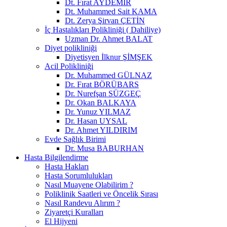
Dt. Fırat AYDEMİR
Dt. Muhammed Sait KAMA
Dt. Zerya Şirvan ÇETİN
İç Hastalıkları Polikliniği ( Dahiliye)
Uzman Dr. Ahmet BALAT
Diyet polikliniği
Diyetisyen İlknur ŞİMŞEK
Acil Polikliniği
Dr. Muhammed GÜLNAZ
Dr. Fırat BÖRÜBARS
Dr. Nurefşan SÜZGEÇ
Dr. Okan BALKAYA
Dr. Yunuz YILMAZ
Dr. Hasan UYSAL
Dr. Ahmet YILDIRIM
Evde Sağlık Birimi
Dr. Musa BABURHAN
Hasta Bilgilendirme
Hasta Hakları
Hasta Sorumlulukları
Nasıl Muayene Olabilirim ?
Poliklinik Saatleri ve Öncelik Sırası
Nasıl Randevu Alırım ?
Ziyaretçi Kuralları
El Hijyeni