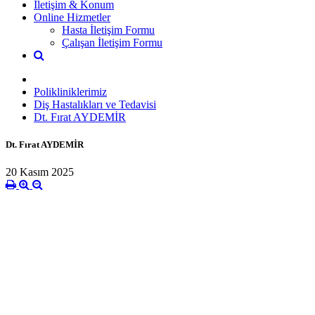
İletişim & Konum
Online Hizmetler
Hasta İletişim Formu
Çalışan İletişim Formu
Polikliniklerimiz
Diş Hastalıkları ve Tedavisi
Dt. Fırat AYDEMİR
Dt. Fırat AYDEMİR
20 Kasım 2025