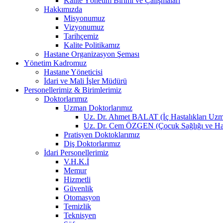
Kalite Yönetim Birimi ve Çalışmaları
Hakkımızda
Misyonumuz
Vizyonumuz
Tarihçemiz
Kalite Politikamız
Hastane Organizasyon Şeması
Yönetim Kadromuz
Hastane Yöneticisi
İdari ve Mali İşler Müdürü
Personellerimiz & Birimlerimiz
Doktorlarımız
Uzman Doktorlarımız
Uz. Dr. Ahmet BALAT (İç Hastalıkları Uzm
Uz. Dr. Cem ÖZGEN (Çocuk Sağlığı ve Has
Pratisyen Doktoklarımız
Diş Doktorlarımız
İdari Personellerimiz
V.H.K.İ
Memur
Hizmetli
Güvenlik
Otomasyon
Temizlik
Teknisyen