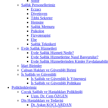
Şöfor
Sağlık Personellerimiz
Eczacı
Diyetisyen
Tıbbi Sekreter
Hemşire
Sağlık Memuru
Psikolog
Fizyoterapist
Ebe
Sağlık Teknikeri
Evde Sağlık Hizmetleri
Evde Sağlık Hizmeti Nedir?
Evde Sağlık Hizmetlerine Nasıl Başvurulur?
Evde Sağlık Hizmetlerinden Kimler Faydalanabili
İdari Birimler
Çalışan Hakları ve Güvenliği Birimi
İş Sağlığı ve Güvenliği
İş Sağlığı ve Güvenliği İç Yönergesi
İş Sağlığı ve Güvenliği Politikası
Polikliniklerimiz
Çocuk Sağlığı ve Hastalıkları Polikliniği
Uzm. Dr. Cem ÖZGEN
Diş Hastalıkları ve Tedavisi
Dt. Aşkın KOÇLARDAN