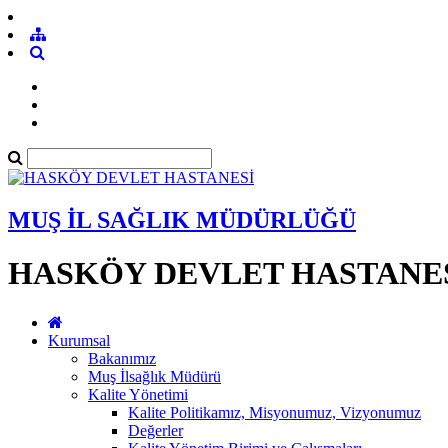
MUŞ İL SAĞLIK MÜDÜRLÜĞÜ
HASKÖY DEVLET HASTANE
Kurumsal
Bakanımız
Muş İlsağlık Müdürü
Kalite Yönetimi
Kalite Politikamız, Misyonumuz, Vizyonumuz
Değerler