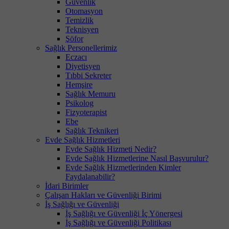
Güvenlik
Otomasyon
Temizlik
Teknisyen
Şöfor
Sağlık Personellerimiz
Eczacı
Diyetisyen
Tıbbi Sekreter
Hemşire
Sağlık Memuru
Psikolog
Fizyoterapist
Ebe
Sağlık Teknikeri
Evde Sağlık Hizmetleri
Evde Sağlık Hizmeti Nedir?
Evde Sağlık Hizmetlerine Nasıl Başvurulur?
Evde Sağlık Hizmetlerinden Kimler
Faydalanabilir?
İdari Birimler
Çalışan Hakları ve Güvenliği Birimi
İş Sağlığı ve Güvenliği
İş Sağlığı ve Güvenliği İç Yönergesi
İş Sağlığı ve Güvenliği Politikası