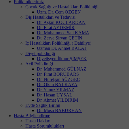
Polikliniklerimiz
Çocuk Sağlığı ve Hastalıkları Polikliniği
Uzm. Dr. Cem ÖZGEN
Diş Hastalıkları ve Tedavisi
Dt. Aşkın KOÇLARDAN
Dt. Fırat AYDEMİR
Dt. Muhammed Sait KAMA
Dt. Zerya Şirvan ÇETİN
İç Hastalıkları Polikliniği ( Dahiliye)
Uzman Dr. Ahmet BALAT
Diyet polikliniği
Diyetisyen İlknur ŞİMŞEK
Acil Polikliniği
Dr. Muhammed GÜLNAZ
Dr. Fırat BÖRÜBARS
Dr. Nurefşan SÜZGEÇ
Dr. Okan BALKAYA
Dr. Yunuz YILMAZ
Dr. Hasan UYSAL
Dr. Ahmet YILDIRIM
Evde Sağlık Birimi
Dr. Musa BABURHAN
Hasta Bilgilendirme
Hasta Hakları
Hasta Sorumlulukları