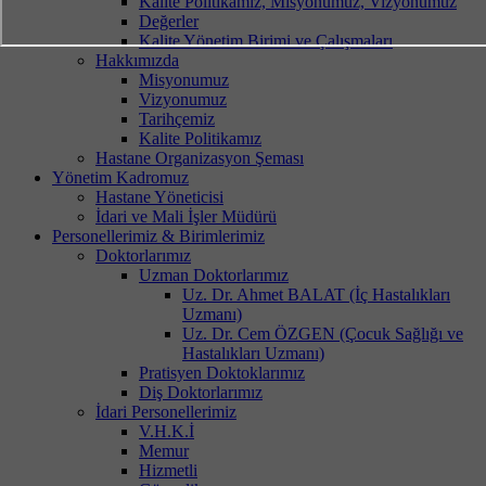
Kalite Politikamız, Misyonumuz, Vizyonumuz
Değerler
Kalite Yönetim Birimi ve Çalışmaları
Hakkımızda
Misyonumuz
Vizyonumuz
Tarihçemiz
Kalite Politikamız
Hastane Organizasyon Şeması
Yönetim Kadromuz
Hastane Yöneticisi
İdari ve Mali İşler Müdürü
Personellerimiz & Birimlerimiz
Doktorlarımız
Uzman Doktorlarımız
Uz. Dr. Ahmet BALAT (İç Hastalıkları
Uzmanı)
Uz. Dr. Cem ÖZGEN (Çocuk Sağlığı ve
Hastalıkları Uzmanı)
Pratisyen Doktoklarımız
Diş Doktorlarımız
İdari Personellerimiz
V.H.K.İ
Memur
Hizmetli