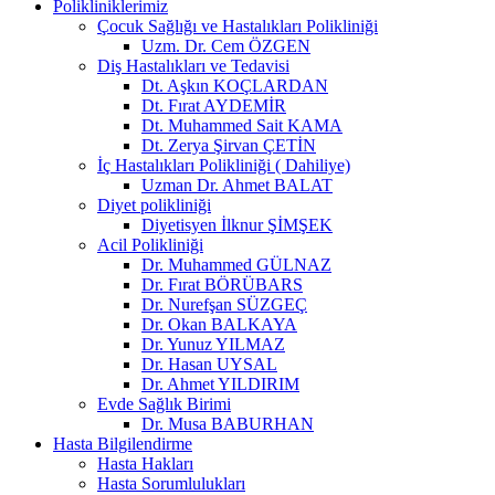
Polikliniklerimiz
Çocuk Sağlığı ve Hastalıkları Polikliniği
Uzm. Dr. Cem ÖZGEN
Diş Hastalıkları ve Tedavisi
Dt. Aşkın KOÇLARDAN
Dt. Fırat AYDEMİR
Dt. Muhammed Sait KAMA
Dt. Zerya Şirvan ÇETİN
İç Hastalıkları Polikliniği ( Dahiliye)
Uzman Dr. Ahmet BALAT
Diyet polikliniği
Diyetisyen İlknur ŞİMŞEK
Acil Polikliniği
Dr. Muhammed GÜLNAZ
Dr. Fırat BÖRÜBARS
Dr. Nurefşan SÜZGEÇ
Dr. Okan BALKAYA
Dr. Yunuz YILMAZ
Dr. Hasan UYSAL
Dr. Ahmet YILDIRIM
Evde Sağlık Birimi
Dr. Musa BABURHAN
Hasta Bilgilendirme
Hasta Hakları
Hasta Sorumlulukları