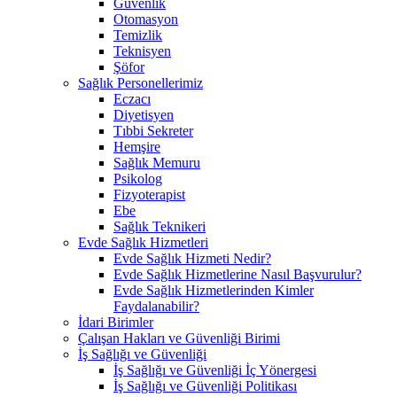
Güvenlik
Otomasyon
Temizlik
Teknisyen
Şöfor
Sağlık Personellerimiz
Eczacı
Diyetisyen
Tıbbi Sekreter
Hemşire
Sağlık Memuru
Psikolog
Fizyoterapist
Ebe
Sağlık Teknikeri
Evde Sağlık Hizmetleri
Evde Sağlık Hizmeti Nedir?
Evde Sağlık Hizmetlerine Nasıl Başvurulur?
Evde Sağlık Hizmetlerinden Kimler
Faydalanabilir?
İdari Birimler
Çalışan Hakları ve Güvenliği Birimi
İş Sağlığı ve Güvenliği
İş Sağlığı ve Güvenliği İç Yönergesi
İş Sağlığı ve Güvenliği Politikası