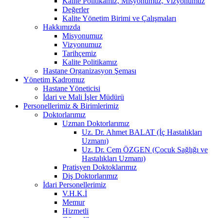
Kalite Politikamız, Misyonumuz, Vizyonumuz
Değerler
Kalite Yönetim Birimi ve Çalışmaları
Hakkımızda
Misyonumuz
Vizyonumuz
Tarihçemiz
Kalite Politikamız
Hastane Organizasyon Şeması
Yönetim Kadromuz
Hastane Yöneticisi
İdari ve Mali İşler Müdürü
Personellerimiz & Birimlerimiz
Doktorlarımız
Uzman Doktorlarımız
Uz. Dr. Ahmet BALAT (İç Hastalıkları
Uzmanı)
Uz. Dr. Cem ÖZGEN (Çocuk Sağlığı ve
Hastalıkları Uzmanı)
Pratisyen Doktoklarımız
Diş Doktorlarımız
İdari Personellerimiz
V.H.K.İ
Memur
Hizmetli