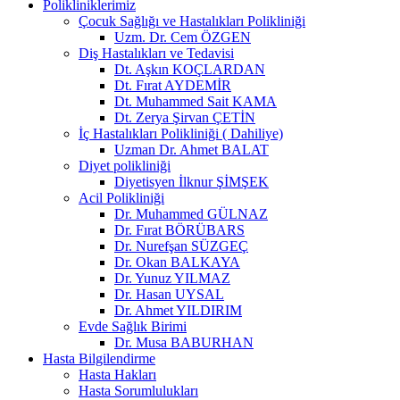
Polikliniklerimiz
Çocuk Sağlığı ve Hastalıkları Polikliniği
Uzm. Dr. Cem ÖZGEN
Diş Hastalıkları ve Tedavisi
Dt. Aşkın KOÇLARDAN
Dt. Fırat AYDEMİR
Dt. Muhammed Sait KAMA
Dt. Zerya Şirvan ÇETİN
İç Hastalıkları Polikliniği ( Dahiliye)
Uzman Dr. Ahmet BALAT
Diyet polikliniği
Diyetisyen İlknur ŞİMŞEK
Acil Polikliniği
Dr. Muhammed GÜLNAZ
Dr. Fırat BÖRÜBARS
Dr. Nurefşan SÜZGEÇ
Dr. Okan BALKAYA
Dr. Yunuz YILMAZ
Dr. Hasan UYSAL
Dr. Ahmet YILDIRIM
Evde Sağlık Birimi
Dr. Musa BABURHAN
Hasta Bilgilendirme
Hasta Hakları
Hasta Sorumlulukları