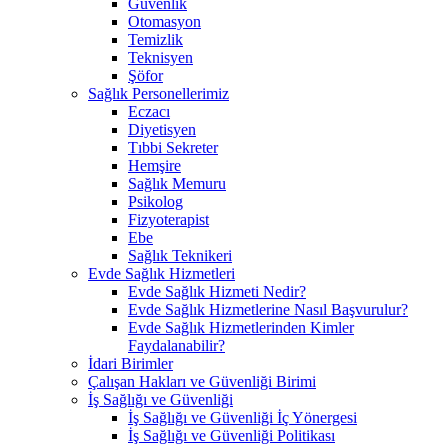
Güvenlik
Otomasyon
Temizlik
Teknisyen
Şöfor
Sağlık Personellerimiz
Eczacı
Diyetisyen
Tıbbi Sekreter
Hemşire
Sağlık Memuru
Psikolog
Fizyoterapist
Ebe
Sağlık Teknikeri
Evde Sağlık Hizmetleri
Evde Sağlık Hizmeti Nedir?
Evde Sağlık Hizmetlerine Nasıl Başvurulur?
Evde Sağlık Hizmetlerinden Kimler
Faydalanabilir?
İdari Birimler
Çalışan Hakları ve Güvenliği Birimi
İş Sağlığı ve Güvenliği
İş Sağlığı ve Güvenliği İç Yönergesi
İş Sağlığı ve Güvenliği Politikası