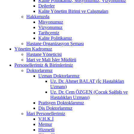
Kalite Politikamız, Misyonumuz, Vizyonumuz
Değerler
Kalite Yönetim Birimi ve Çalışmaları
Hakkımızda
Misyonumuz
Vizyonumuz
Tarihçemiz
Kalite Politikamız
Hastane Organizasyon Şeması
Yönetim Kadromuz
Hastane Yöneticisi
İdari ve Mali İşler Müdürü
Personellerimiz & Birimlerimiz
Doktorlarımız
Uzman Doktorlarımız
Uz. Dr. Ahmet BALAT (İç Hastalıkları
Uzmanı)
Uz. Dr. Cem ÖZGEN (Çocuk Sağlığı ve
Hastalıkları Uzmanı)
Pratisyen Doktoklarımız
Diş Doktorlarımız
İdari Personellerimiz
V.H.K.İ
Memur
Hizmetli