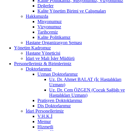
Kalite Politikamız, Misyonumuz, Vizyonumuz
Değerler
Kalite Yönetim Birimi ve Çalışmaları
Hakkımızda
Misyonumuz
Vizyonumuz
Tarihçemiz
Kalite Politikamız
Hastane Organizasyon Şeması
Yönetim Kadromuz
Hastane Yöneticisi
İdari ve Mali İşler Müdürü
Personellerimiz & Birimlerimiz
Doktorlarımız
Uzman Doktorlarımız
Uz. Dr. Ahmet BALAT (İç Hastalıkları
Uzmanı)
Uz. Dr. Cem ÖZGEN (Çocuk Sağlığı ve
Hastalıkları Uzmanı)
Pratisyen Doktoklarımız
Diş Doktorlarımız
İdari Personellerimiz
V.H.K.İ
Memur
Hizmetli