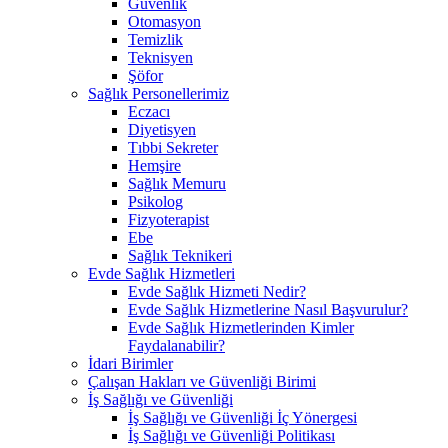
Güvenlik
Otomasyon
Temizlik
Teknisyen
Şöfor
Sağlık Personellerimiz
Eczacı
Diyetisyen
Tıbbi Sekreter
Hemşire
Sağlık Memuru
Psikolog
Fizyoterapist
Ebe
Sağlık Teknikeri
Evde Sağlık Hizmetleri
Evde Sağlık Hizmeti Nedir?
Evde Sağlık Hizmetlerine Nasıl Başvurulur?
Evde Sağlık Hizmetlerinden Kimler
Faydalanabilir?
İdari Birimler
Çalışan Hakları ve Güvenliği Birimi
İş Sağlığı ve Güvenliği
İş Sağlığı ve Güvenliği İç Yönergesi
İş Sağlığı ve Güvenliği Politikası