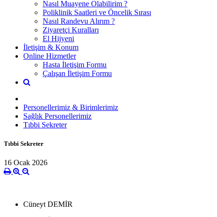
Nasıl Muayene Olabilirim ?
Poliklinik Saatleri ve Öncelik Sırası
Nasıl Randevu Alırım ?
Ziyaretçi Kuralları
El Hijyeni
İletişim & Konum
Online Hizmetler
Hasta İletişim Formu
Çalışan İletişim Formu
Personellerimiz & Birimlerimiz
Sağlık Personellerimiz
Tıbbi Sekreter
Tıbbi Sekreter
16 Ocak 2026
Cüneyt DEMİR