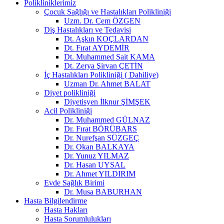
Polikliniklerimiz
Çocuk Sağlığı ve Hastalıkları Polikliniği
Uzm. Dr. Cem ÖZGEN
Diş Hastalıkları ve Tedavisi
Dt. Aşkın KOÇLARDAN
Dt. Fırat AYDEMİR
Dt. Muhammed Sait KAMA
Dt. Zerya Şirvan ÇETİN
İç Hastalıkları Polikliniği ( Dahiliye)
Uzman Dr. Ahmet BALAT
Diyet polikliniği
Diyetisyen İlknur ŞİMŞEK
Acil Polikliniği
Dr. Muhammed GÜLNAZ
Dr. Fırat BÖRÜBARS
Dr. Nurefşan SÜZGEÇ
Dr. Okan BALKAYA
Dr. Yunuz YILMAZ
Dr. Hasan UYSAL
Dr. Ahmet YILDIRIM
Evde Sağlık Birimi
Dr. Musa BABURHAN
Hasta Bilgilendirme
Hasta Hakları
Hasta Sorumlulukları